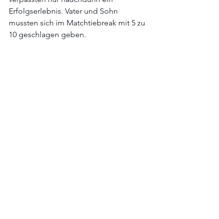
Erfolgserlebnis. Vater und Sohn 
mussten sich im Matchtiebreak mit 5 zu 
10 geschlagen geben. 
Alle Spiele und Ergebnisse im Detail 
unter 
http://www.grenzlandtennis.at/
Alle ansehen
Aktuelle Beiträge